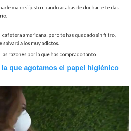
harle mano si justo cuando acabas de ducharte te das
rio.
 cafetera americana, pero te has quedado sin filtro,
 salvará a los muy adictos.
s las razones por la que has comprado tanto
 la que agotamos el papel higiénico