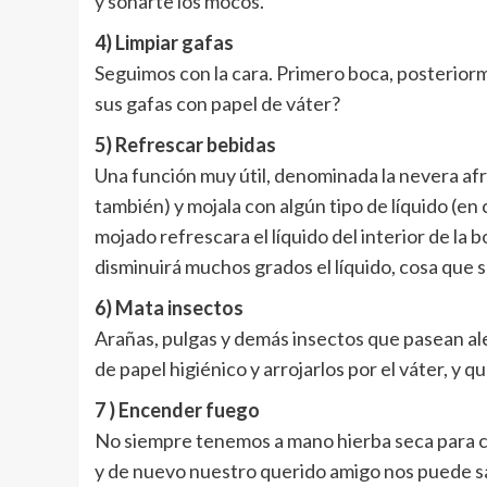
y sonarte los mocos.
4) Limpiar gafas
Seguimos con la cara. Primero boca, posteriorm
sus gafas con papel de váter?
5) Refrescar bebidas
Una función muy útil, denominada la nevera afri
también) y mojala con algún tipo de líquido (en 
mojado refrescara el líquido del interior de la b
disminuirá muchos grados el líquido, cosa que
6) Mata insectos
Arañas, pulgas y demás insectos que pasean al
de papel higiénico y arrojarlos por el váter, y q
7 ) Encender fuego
No siempre tenemos a mano hierba seca para c
y de nuevo nuestro querido amigo nos puede s