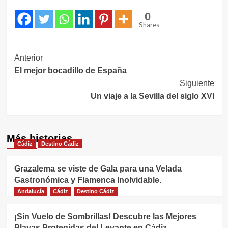
0
Shares
Navegación
Anterior
El mejor bocadillo de España
de
Siguiente
entradas
Un viaje a la Sevilla del siglo XVI
Más historias
Cádiz
Destino Cádiz
Grazalema se viste de Gala para una Velada
Gastronómica y Flamenca Inolvidable.
Andalucía
Cádiz
Destino Cádiz
¡Sin Vuelo de Sombrillas! Descubre las Mejores
Playas Protegidas del Levante en Cádiz.