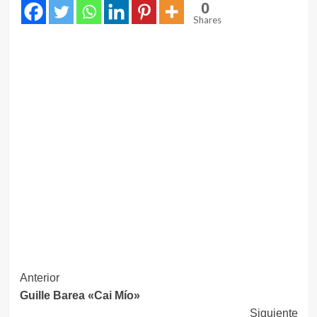
0
Shares
Navegación
Anterior
Guille Barea «Cai Mío»
de
Siguiente