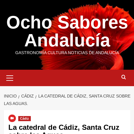
Saltar
al
Ocho Sabores
contenido
Andalucía
GASTRONOMÍA CULTURA NOTICIAS DE ANDALUCÍA
Menú
primario
INICIO
CÁDIZ
LA CATEDRAL DE CÁDIZ, SANTA CRUZ SOBRE
LAS AGUAS.
Cádiz
La catedral de Cádiz, Santa Cruz