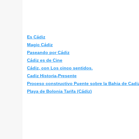
Es Cádiz
Magic Cádiz
Paseando por Cádiz
Cádiz es de Cine
Cádiz, con Los cinco sentidos.
Cadiz Historia-Presente
Proceso constructivo Puente sobre la Bahia de Cadi
Playa de Bolonia Tarifa (Cádiz)