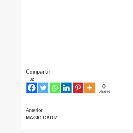
Compartir
32
0
Shares
Navegación
Anterior
MAGIC CÁDIZ
de
entradas