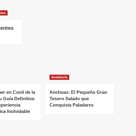
ismo
yentes
Andalucía
r en Conil de la
Anchoas: El Pequeño Gran
u Guía Definitiva
Tesoro Salado que
xperiencia
Conquista Paladares
ca Inolvidable