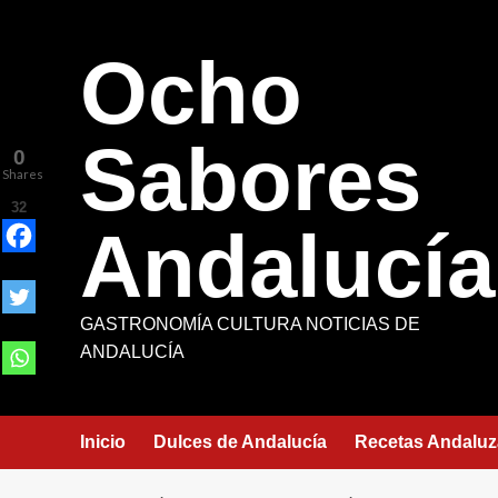
Saltar
al
Ocho
contenido
Sabores
0
Shares
32
Andalucía
GASTRONOMÍA CULTURA NOTICIAS DE
ANDALUCÍA
Inicio
Dulces de Andalucía
Recetas Andaluz