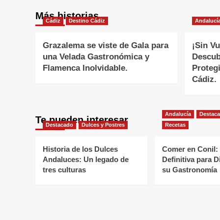
Más historias
Cádiz
Destino Cádiz
Andalucí
Grazalema se viste de Gala para
¡Sin Vu
una Velada Gastronómica y
Descub
Flamenca Inolvidable.
Proteg
Cádiz.
Andalucía
Destac
Te pueden interesar
Destacado
Dulces y Postres
Recetas
Historia de los Dulces
Comer en Conil:
Andaluces: Un legado de
Definitiva para D
tres culturas
su Gastronomía