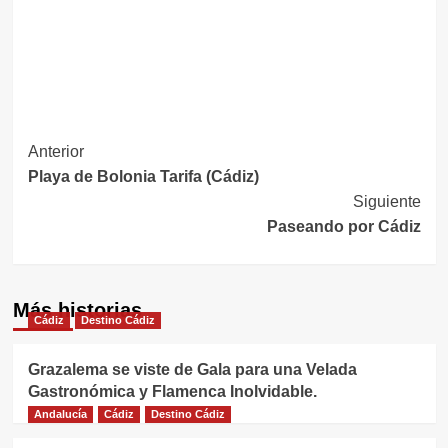
Navegación
Anterior
Playa de Bolonia Tarifa (Cádiz)
de
Siguiente
entradas
Paseando por Cádiz
Más historias
Cádiz
Destino Cádiz
Grazalema se viste de Gala para una Velada
Gastronómica y Flamenca Inolvidable.
Andalucía
Cádiz
Destino Cádiz