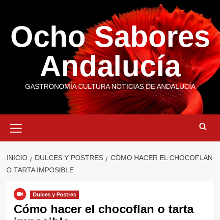
Saltar
al
Ocho Sabores
contenido
Andalucía
GASTRONOMÍA CULTURA NOTICIAS DE ANDALUCÍA
Menú
primario
INICIO
DULCES Y POSTRES
CÓMO HACER EL CHOCOFLAN
O TARTA IMPOSIBLE
Dulces y Postres
Cómo hacer el chocoflan o tarta