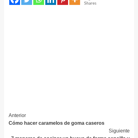
Shares
Navegación
Anterior
Cómo hacer caramelos de goma caseros
de
Siguiente
entradas