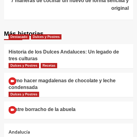
7 maneras de cocinar un huevo de forma sencilla y
original
Más historias
Destacado
Dulces y Postres
Historia de los Dulces Andaluces: Un legado de
tres culturas
Dulces y Postres
Recetas
Cómo hacer magdalenas de chocolate y leche
condensada
Dulces y Postres
Postre borracho de la abuela
Andalucía