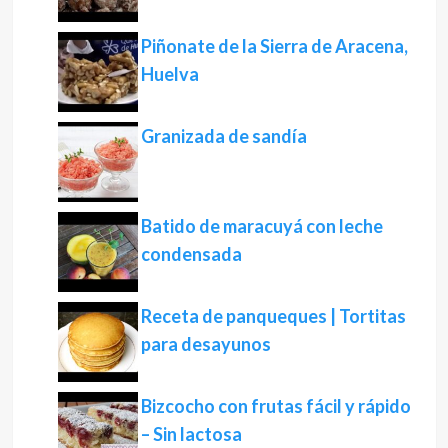
Piñonate de la Sierra de Aracena,
Huelva
Granizada de sandía
Batido de maracuyá con leche
condensada
Receta de panqueques | Tortitas
para desayunos
Bizcocho con frutas fácil y rápido
– Sin lactosa