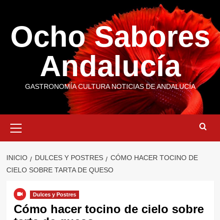
Saltar
al
Ocho Sabores
contenido
Andalucía
GASTRONOMÍA CULTURA NOTICIAS DE ANDALUCÍA
Menú
primario
INICIO
DULCES Y POSTRES
CÓMO HACER TOCINO DE
CIELO SOBRE TARTA DE QUESO
Dulces y Postres
Cómo hacer tocino de cielo sobre