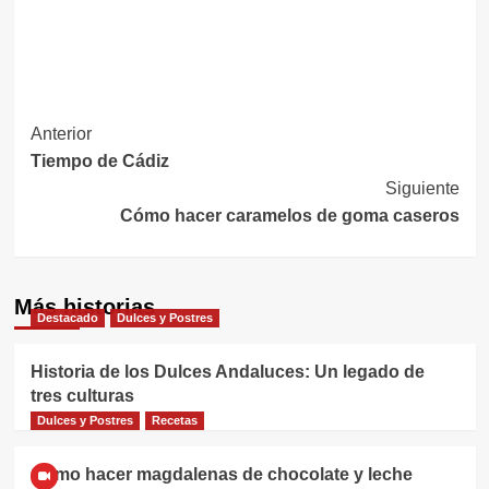
Navegación
Anterior
Tiempo de Cádiz
de
Siguiente
entradas
Cómo hacer caramelos de goma caseros
Más historias
Destacado
Dulces y Postres
Historia de los Dulces Andaluces: Un legado de
tres culturas
Dulces y Postres
Recetas
Cómo hacer magdalenas de chocolate y leche