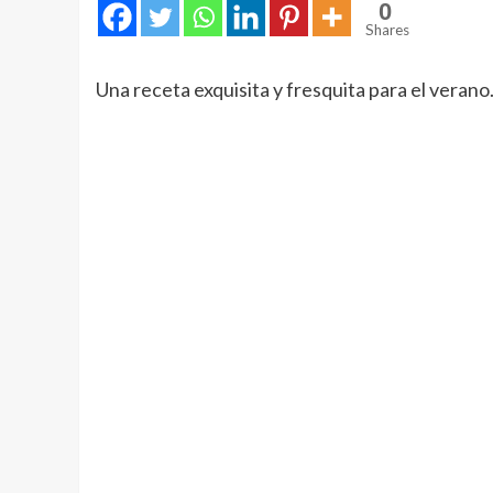
0
Shares
Una receta exquisita y fresquita para el veran