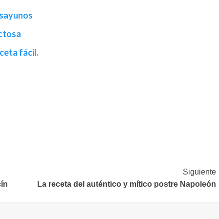
esayunos
actosa
ceta fácil.
Siguiente
cín
La receta del auténtico y mítico postre Napoleón