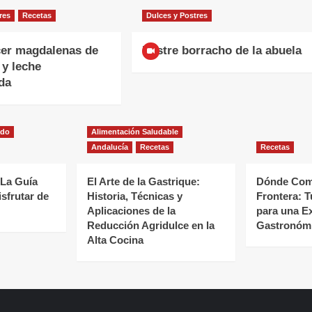
res
Recetas
Dulces y Postres
er magdalenas de
Postre borracho de la abuela
 y leche
da
ado
Alimentación Saludable
Andalucía
Recetas
Recetas
 La Guía
El Arte de la Gastrique:
Dónde Come
isfrutar de
Historia, Técnicas y
Frontera: T
Aplicaciones de la
para una E
Reducción Agridulce en la
Gastronómi
Alta Cocina