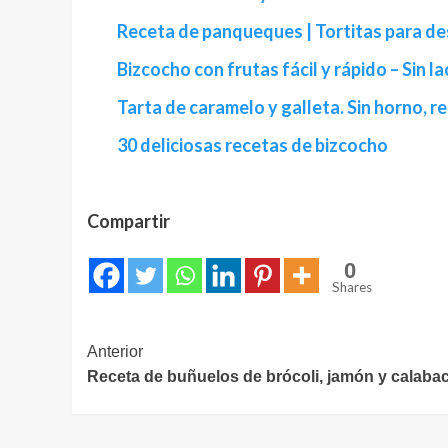
Receta de panqueques | Tortitas para d
Bizcocho con frutas fácil y rápido – Sin l
Tarta de caramelo y galleta. Sin horno, re
30 deliciosas recetas de bizcocho
Compartir
0
Shares
Navegación
Anterior
Receta de buñuelos de brócoli, jamón y calaba
de
entradas