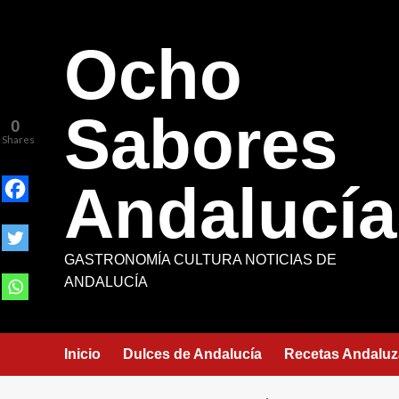
Saltar
al
Ocho
contenido
Sabores
0
Shares
Andalucía
GASTRONOMÍA CULTURA NOTICIAS DE
ANDALUCÍA
Inicio
Dulces de Andalucía
Recetas Andaluz