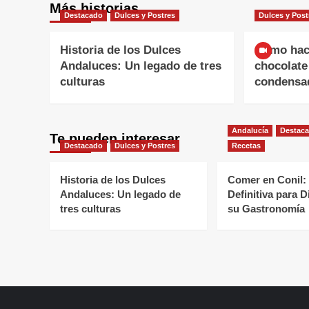
Más historias
Destacado
Dulces y Postres
Dulces y Post
Historia de los Dulces
Cómo hac
Andaluces: Un legado de tres
chocolate
culturas
condensa
Andalucía
Destac
Te pueden interesar
Destacado
Dulces y Postres
Recetas
Historia de los Dulces
Comer en Conil:
Andaluces: Un legado de
Definitiva para D
tres culturas
su Gastronomía