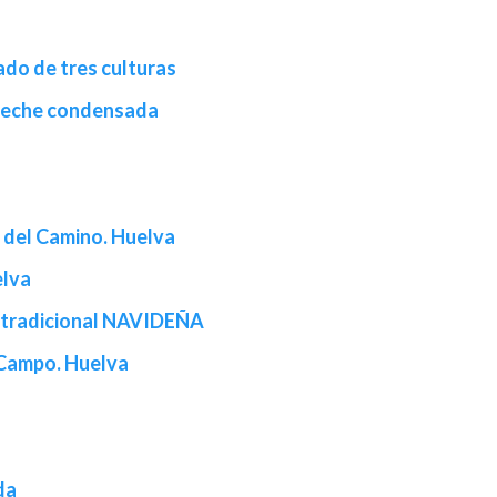
ado de tres culturas
leche condensada
 del Camino. Huelva
elva
a tradicional NAVIDEÑA
l Campo. Huelva
da