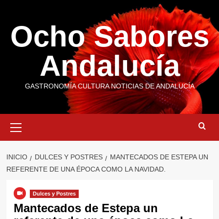
Saltar
al
Ocho Sabores
contenido
Andalucía
GASTRONOMÍA CULTURA NOTICIAS DE ANDALUCÍA
Menú
primario
INICIO
DULCES Y POSTRES
MANTECADOS DE ESTEPA UN
REFERENTE DE UNA ÉPOCA COMO LA NAVIDAD.
Dulces y Postres
Mantecados de Estepa un