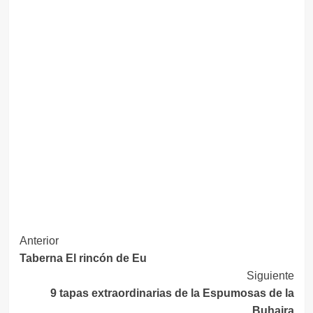
Navegación
Anterior
Taberna El rincón de Eu
de
Siguiente
entradas
9 tapas extraordinarias de la Espumosas de la
Buhaira