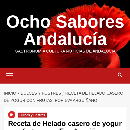
Saltar
al
Ocho Sabores
contenido
Andalucía
GASTRONOMÍA CULTURA NOTICIAS DE ANDALUCÍA
Menú
primario
INICIO
DULCES Y POSTRES
RECETA DE HELADO CASERO
DE YOGUR CON FRUTAS, POR EVA ARGUIÑANO
Dulces y Postres
Receta de Helado casero de yogur