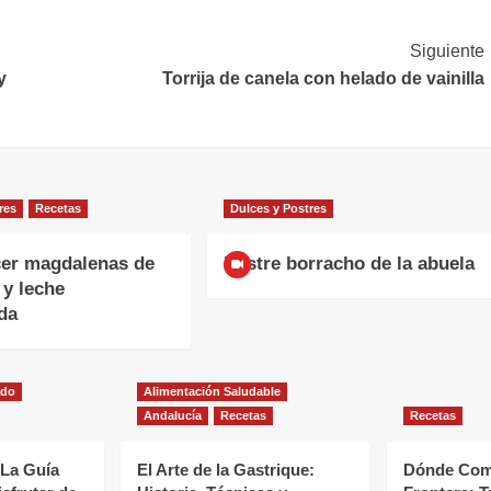
Siguiente
y
Torrija de canela con helado de vainilla
res
Recetas
Dulces y Postres
er magdalenas de
Postre borracho de la abuela
 y leche
da
ado
Alimentación Saludable
Andalucía
Recetas
Recetas
 La Guía
El Arte de la Gastrique:
Dónde Come