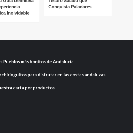
u Guía Definitiva
Tesoro Salado que
xperiencia
Conquista Paladares
ca Inolvidable
s Pueblos más bonitos de Andalucía
 chiringuitos para disfrutar en las costas andaluzas
estra carta por productos