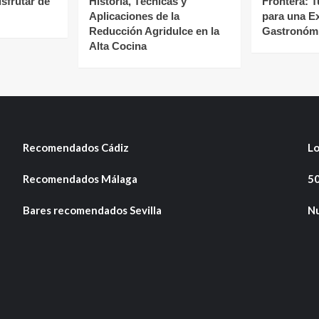
isfrutar de
Historia, Técnicas y
Frontera: T
Aplicaciones de la
para una E
Reducción Agridulce en la
Gastronómi
Alta Cocina
Recomendados Cádiz
Lo
Recomendados Málaga
50
Bares recomendados Sevilla
Nu