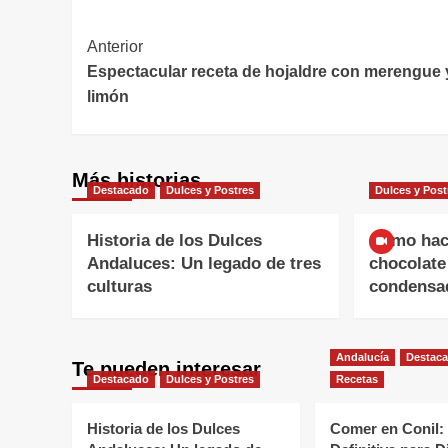
Navegación
Anterior
Espectacular receta de hojaldre con merengue 
de
limón
entradas
Más historias
Destacado
Dulces y Postres
Dulces y Post
Historia de los Dulces
Cómo hac
Andaluces: Un legado de tres
chocolate
culturas
condensa
Andalucía
Destac
Te pueden interesar
Destacado
Dulces y Postres
Recetas
Historia de los Dulces
Comer en Conil: