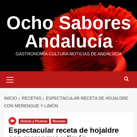
Saltar
al
Ocho Sabores
contenido
Andalucía
GASTRONOMÍA CULTURA NOTICIAS DE ANDALUCÍA
Menú
primario
INICIO
RECETAS
ESPECTACULAR RECETA DE HOJALDRE
CON MERENGUE Y LIMÓN
Dulces y Postres
Recetas
Espectacular receta de hojaldre