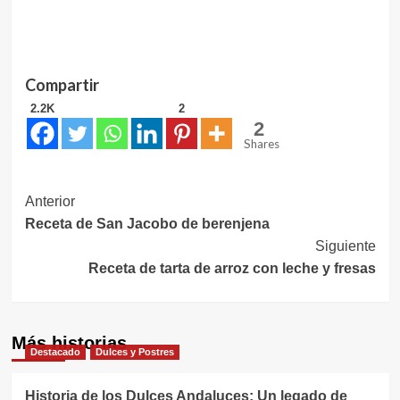
Compartir
2.2K
2
2
Shares
Navegación
Anterior
Receta de San Jacobo de berenjena
de
Siguiente
entradas
Receta de tarta de arroz con leche y fresas
Más historias
Destacado
Dulces y Postres
Historia de los Dulces Andaluces: Un legado de