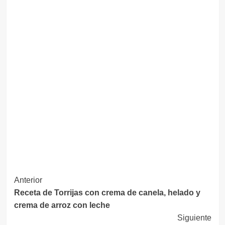
Navegación
Anterior
Receta de Torrijas con crema de canela, helado y
de
crema de arroz con leche
entradas
Siguiente