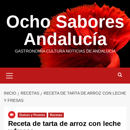
Saltar
al
Ocho Sabores
contenido
Andalucía
GASTRONOMÍA CULTURA NOTICIAS DE ANDALUCÍA
Menú
primario
INICIO
RECETAS
RECETA DE TARTA DE ARROZ CON LECHE
Y FRESAS
Dulces y Postres
Recetas
Receta de tarta de arroz con leche