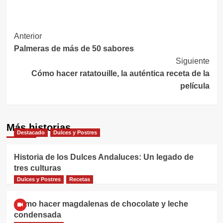
Navegación
Anterior
Palmeras de más de 50 sabores
de
Siguiente
entradas
Cómo hacer ratatouille, la auténtica receta de la
película
Más historias
Destacado
Dulces y Postres
Historia de los Dulces Andaluces: Un legado de
tres culturas
Dulces y Postres
Recetas
Cómo hacer magdalenas de chocolate y leche
condensada