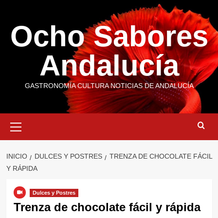
Saltar
al
Ocho Sabores
contenido
Andalucía
GASTRONOMÍA CULTURA NOTICIAS DE ANDALUCÍA
Menú
primario
INICIO
DULCES Y POSTRES
TRENZA DE CHOCOLATE FÁCIL
Y RÁPIDA
Dulces y Postres
Trenza de chocolate fácil y rápida