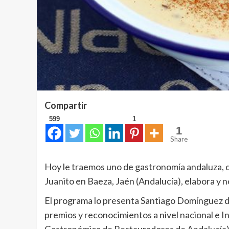
Compartir
599
1
1
Share
Hoy le traemos uno de gastronomía andaluza, 
Juanito en Baeza, Jaén (Andalucía), elabora y 
El programa lo presenta Santiago Domínguez d
premios y reconocimientos a nivel nacional e 