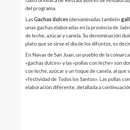
Gastronómica de Restauradores de Andalucía) e
del programa.
Las
Gachas dulces
(denominadas también
gal
unas gachas elaboradas en la provincia de Jaé
de leche, azúcar y canela. Su denominación dul
plato que se sirve el día de los difuntos, es de
En Navas de San Juan, un pueblo de la comarca d
«gachas dulces» y las «pollas con leche» son do
con leche, azúcar y un toque de canela, al que s
«festividad de Todos los Santos». Las pollas co
elaboración diferente, detallada a continuació