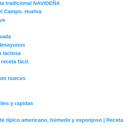
ta tradicional NAVIDEÑA
del Campo. Huelva
va
nsada
 desayunos
n lactosa
receta fácil.
con nueces
iles y rapidas
te típico americano, húmedo y esponjoso | Receta