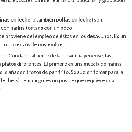
n la época en que se realizó la producción y grabación
linas en leche
, o también
pollas en leche
) son
n con harina tostada con un poco
ce proviene del empleo de éstas en los desayunos. Es un
1
cir, a comienzos de noviembre.
el Condado, al norte de la provincia jienense, las
s platos diferentes. El primero es una mezcla de harina
e le añaden trozos de pan frito. Se suelen tomar para la
n leche, sin embargo, es un postre que requiere una
n.