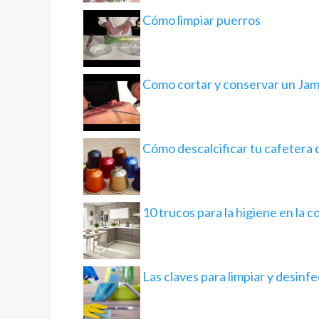
Cómo limpiar puerros
Como cortar y conservar un Jamó
Cómo descalcificar tu cafetera 
10 trucos para la higiene en la c
Las claves para limpiar y desin