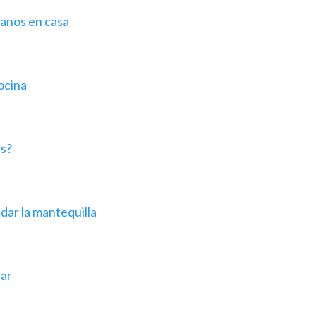
anos en casa
ocina
as?
dar la mantequilla
rar