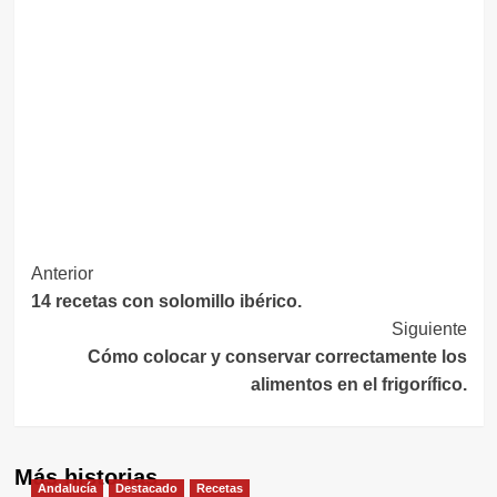
Navegación
Anterior
14 recetas con solomillo ibérico.
de
Siguiente
entradas
Cómo colocar y conservar correctamente los
alimentos en el frigorífico.
Más historias
Andalucía
Destacado
Recetas