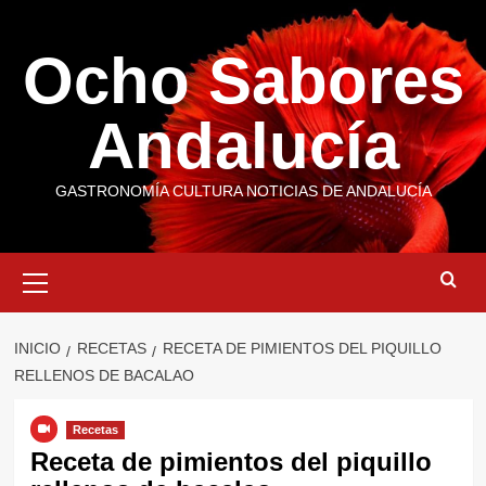
Saltar
al
Ocho Sabores
contenido
Andalucía
GASTRONOMÍA CULTURA NOTICIAS DE ANDALUCÍA
Menú
primario
INICIO
RECETAS
RECETA DE PIMIENTOS DEL PIQUILLO
RELLENOS DE BACALAO
Recetas
Receta de pimientos del piquillo