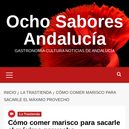
Saltar
al
Ocho Sabores
contenido
Andalucía
GASTRONOMÍA CULTURA NOTICIAS DE ANDALUCÍA
Menú
primario
INICIO
LA TRASTIENDA
CÓMO COMER MARISCO PARA
SACARLE EL MÁXIMO PROVECHO
La Trastienda
Cómo comer marisco para sacarle