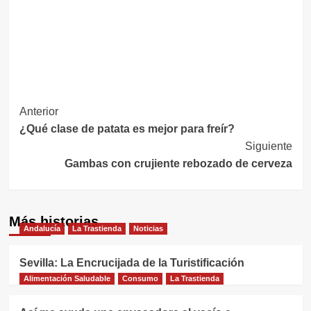
Navegación
Anterior
¿Qué clase de patata es mejor para freír?
de
Siguiente
entradas
Gambas con crujiente rebozado de cerveza
Más historias
Andalucía
La Trastienda
Noticias
Sevilla: La Encrucijada de la Turistificación
Alimentación Saludable
Consumo
La Trastienda