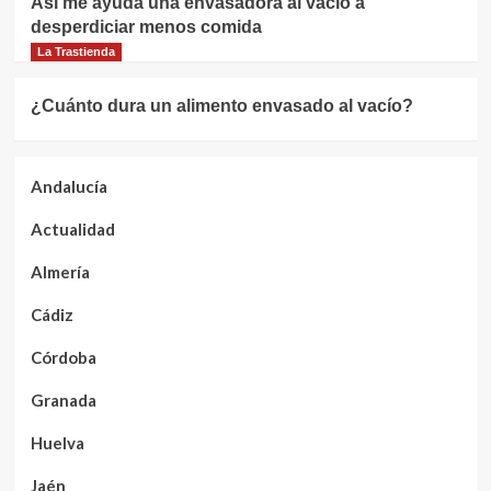
Así me ayuda una envasadora al vacío a
desperdiciar menos comida
La Trastienda
¿Cuánto dura un alimento envasado al vacío?
Andalucía
Actualidad
Almería
Cádiz
Córdoba
Granada
Huelva
Jaén