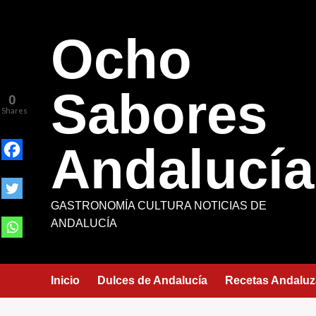
Saltar
al
Ocho
contenido
Sabores
0
Shares
Andalucía
GASTRONOMÍA CULTURA NOTICIAS DE
ANDALUCÍA
Inicio
Dulces de Andalucía
Recetas Andaluz