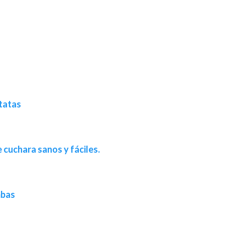
atatas
 cuchara sanos y fáciles.
mbas