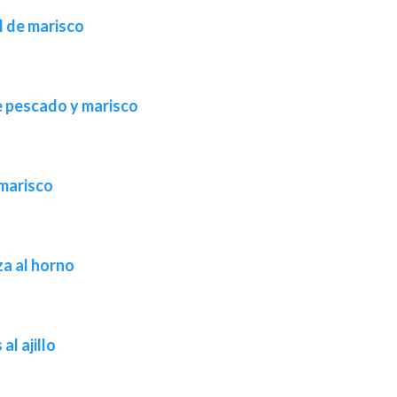
l de marisco
e pescado y marisco
 marisco
a al horno
al ajillo