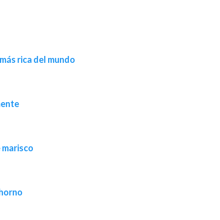
 más rica del mundo
mente
e marisco
 horno