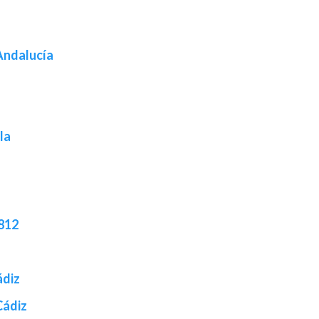
Andalucía
la
1812
ádiz
Cádiz