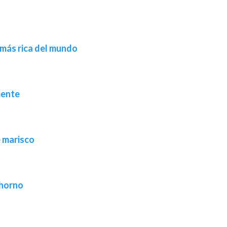
 más rica del mundo
mente
e marisco
 horno