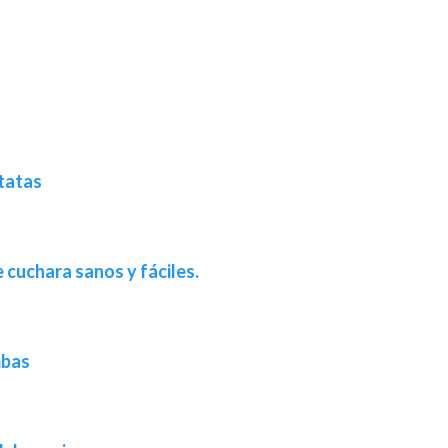
atatas
 cuchara sanos y fáciles.
mbas