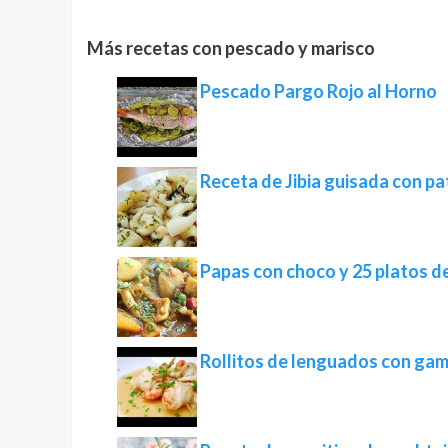
Más recetas con pescado y marisco
Pescado Pargo Rojo al Horno
Receta de Jibia guisada con p
Papas con choco y 25 platos de
Rollitos de lenguados con ga