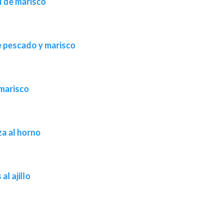
l de marisco
e pescado y marisco
 marisco
a al horno
al ajillo