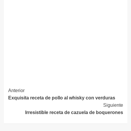
Navegación
Anterior
Exquisita receta de pollo al whisky con verduras
de
Siguiente
entradas
Irresistible receta de cazuela de boquerones