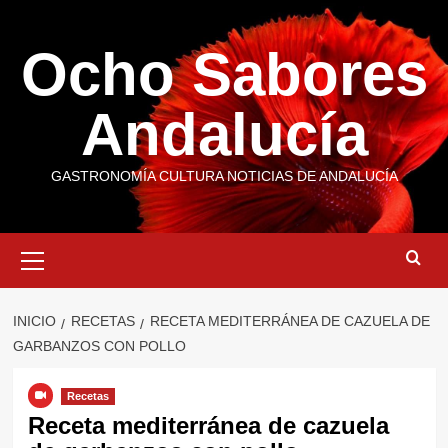
Saltar
al
Ocho Sabores
contenido
Andalucía
GASTRONOMÍA CULTURA NOTICIAS DE ANDALUCÍA
Menú
primario
INICIO
RECETAS
RECETA MEDITERRÁNEA DE CAZUELA DE
GARBANZOS CON POLLO
Recetas
Receta mediterránea de cazuela