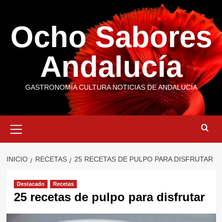
Saltar
al
Ocho Sabores
contenido
Andalucía
GASTRONOMÍA CULTURA NOTICIAS DE ANDALUCÍA
Menú
primario
INICIO
RECETAS
25 RECETAS DE PULPO PARA DISFRUTAR
Destacado
Recetas
25 recetas de pulpo para disfrutar