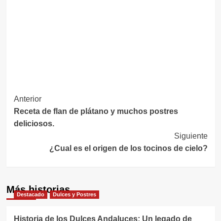
Navegación
Anterior
Receta de flan de plátano y muchos postres
de
deliciosos.
entradas
Siguiente
¿Cual es el origen de los tocinos de cielo?
Más historias
Destacado
Dulces y Postres
Historia de los Dulces Andaluces: Un legado de