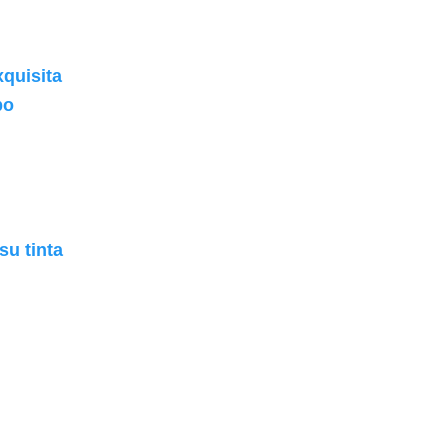
quisita
po
su tinta