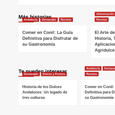
entradas
Alimentación
Más historias
Andalucía
Destacado
Recetas
Recetas
Comer en Conil: La Guía
El Arte de
Definitiva para Disfrutar de
Historia, 
su Gastronomía
Aplicacio
Agridulce
Andalucía
Destac
Te pueden interesar
Destacado
Dulces y Postres
Recetas
Historia de los Dulces
Comer en Conil:
Andaluces: Un legado de
Definitiva para D
tres culturas
su Gastronomía