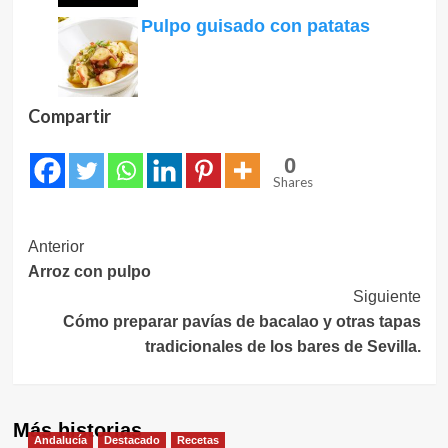
Pulpo guisado con patatas
Compartir
0
Shares
Navegación
Anterior
Arroz con pulpo
de
Siguiente
entradas
Cómo preparar pavías de bacalao y otras tapas
tradicionales de los bares de Sevilla.
Más historias
Andalucía
Destacado
Recetas