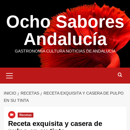
Saltar
al
Ocho Sabores
contenido
Andalucía
GASTRONOMÍA CULTURA NOTICIAS DE ANDALUCÍA
Menú
primario
INICIO
RECETAS
RECETA EXQUISITA Y CASERA DE PULPO
EN SU TINTA
Recetas
Receta exquisita y casera de