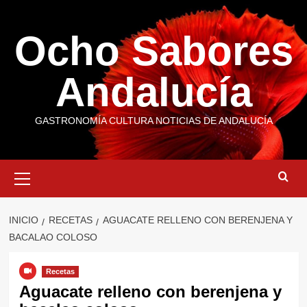
Saltar
al
Ocho Sabores
contenido
Andalucía
GASTRONOMÍA CULTURA NOTICIAS DE ANDALUCÍA
Menú
primario
INICIO
RECETAS
AGUACATE RELLENO CON BERENJENA Y
BACALAO COLOSO
Recetas
Aguacate relleno con berenjena y