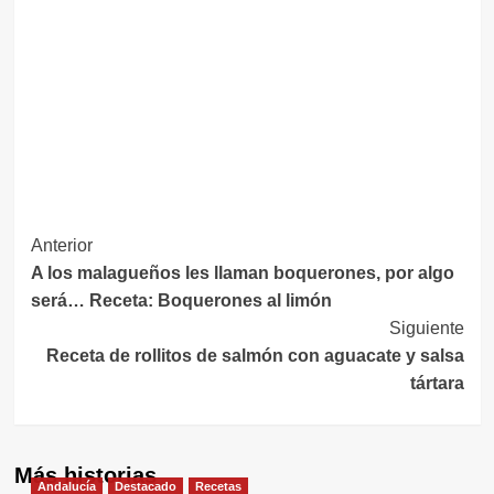
Navegación
Anterior
A los malagueños les llaman boquerones, por algo
de
será… Receta: Boquerones al limón
entradas
Siguiente
Receta de rollitos de salmón con aguacate y salsa
tártara
Más historias
Andalucía
Destacado
Recetas