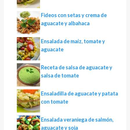
Fideos con setas y crema de
aguacate y albahaca
Ensalada de maíz, tomate y
aguacate
Receta de salsa de aguacate y
salsa de tomate
Ensaladilla de aguacate y patata
con tomate
Ensalada veraniega de salmón,
aguacate y soja