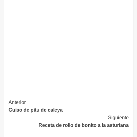
Navegación
Anterior
Guiso de pitu de caleya
de
Siguiente
entradas
Receta de rollo de bonito a la asturiana