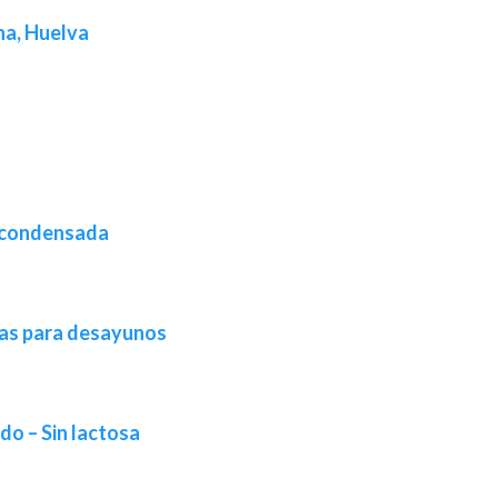
na, Huelva
e condensada
tas para desayunos
ido – Sin lactosa