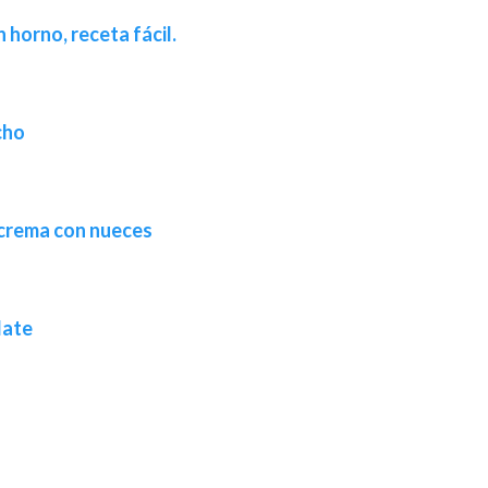
 horno, receta fácil.
cho
 crema con nueces
late