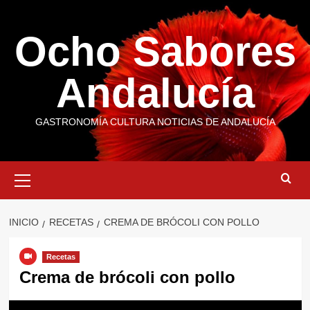
Saltar
al
Ocho Sabores
contenido
Andalucía
GASTRONOMÍA CULTURA NOTICIAS DE ANDALUCÍA
Menú
primario
INICIO
RECETAS
CREMA DE BRÓCOLI CON POLLO
Recetas
Crema de brócoli con pollo