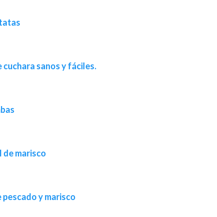
atatas
 cuchara sanos y fáciles.
mbas
l de marisco
e pescado y marisco