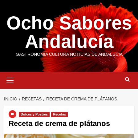
Saltar
al
Ocho Sabores
contenido
Andalucía
GASTRONOMÍA CULTURA NOTICIAS DE ANDALUCÍA
Menú
primario
INICIO
RECETAS
RECETA DE CREMA DE PLÁTANOS
Dulces y Postres
Recetas
Receta de crema de plátanos