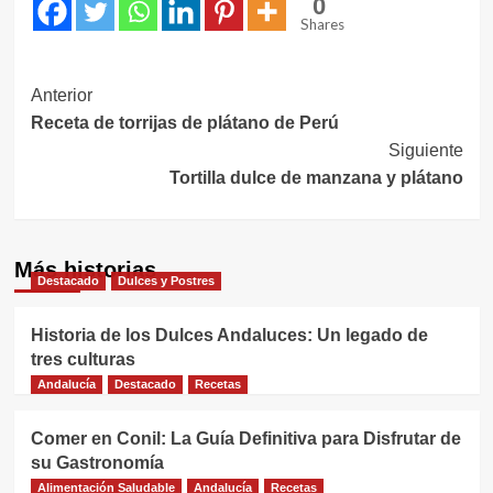
0
Shares
Navegación
Anterior
Receta de torrijas de plátano de Perú
de
Siguiente
entradas
Tortilla dulce de manzana y plátano
Más historias
Destacado
Dulces y Postres
Historia de los Dulces Andaluces: Un legado de
tres culturas
Andalucía
Destacado
Recetas
Comer en Conil: La Guía Definitiva para Disfrutar de
su Gastronomía
Alimentación Saludable
Andalucía
Recetas