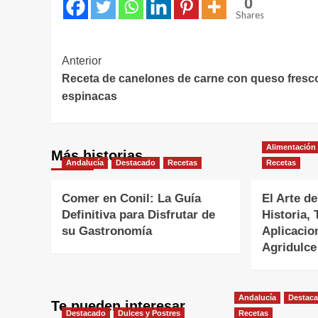
0
Shares
Navegación
Anterior
Receta de canelones de carne con queso fresc
de
espinacas
entradas
Alimentación
Más historias
Andalucía
Destacado
Recetas
Recetas
Comer en Conil: La Guía
El Arte de
Definitiva para Disfrutar de
Historia, 
su Gastronomía
Aplicacio
Agridulce
Andalucía
Destac
Te pueden interesar
Destacado
Dulces y Postres
Recetas