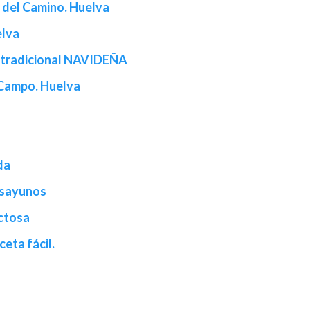
 del Camino. Huelva
elva
a tradicional NAVIDEÑA
l Campo. Huelva
da
esayunos
actosa
ceta fácil.