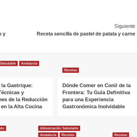
Siguiente
o y
Receta sencilla de pastel de patata y carne
 Saludable
Andalucía
Recetas
 la Gastrique:
Dónde Comer en Conil de la
Técnicas y
Frontera: Tu Guía Definitiva
nes de la Reducción
para una Experiencia
 en la Alta Cocina
Gastronómica Inolvidable
ado
Alimentación Saludable
Andalucía
Recetas
Recetas