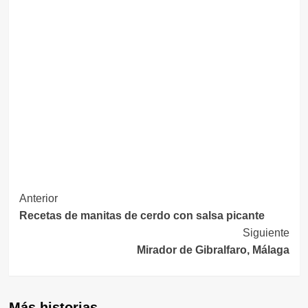
Navegación
Anterior
Recetas de manitas de cerdo con salsa picante
de
Siguiente
entradas
Mirador de Gibralfaro, Málaga
Más historias