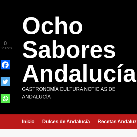
Saltar
al
Ocho
contenido
Sabores
0
Shares
Andalucía
GASTRONOMÍA CULTURA NOTICIAS DE
ANDALUCÍA
Inicio
Dulces de Andalucía
Recetas Andaluz