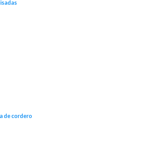
uisadas
ta de cordero