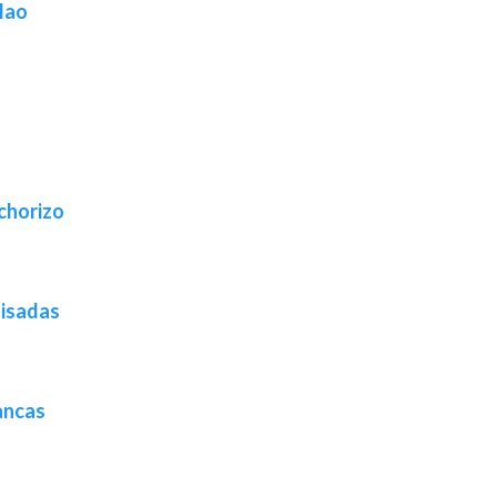
lao
 chorizo
uisadas
ancas