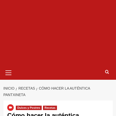
Menú
primario
INICIO
RECETAS
CÓMO HACER LA AUTÉNTICA
PANTXINETA
Dulces y Postres
Recetas
Cómo hacer la auténtica