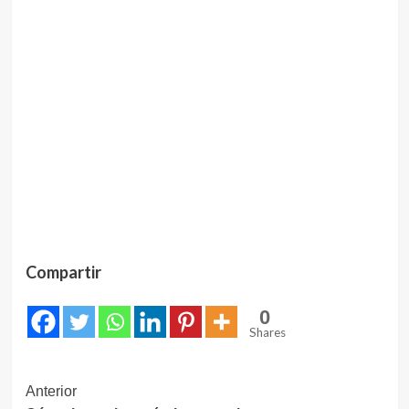
Compartir
0
Shares
Navegación
Anterior