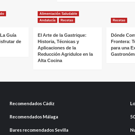
ado
Alimentación Saludable
Andalucía
Recetas
Recetas
 La Guía
El Arte de la Gastrique:
Dónde Come
isfrutar de
Historia, Técnicas y
Frontera: T
Aplicaciones de la
para una E
Reducción Agridulce en la
Gastronómi
Alta Cocina
Recomendados Cádiz
Lo
Recomendados Málaga
50
Bares recomendados Sevilla
Nu