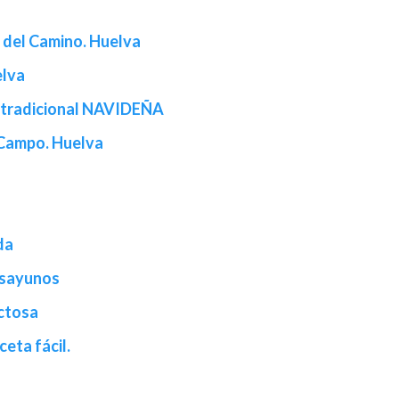
 del Camino. Huelva
elva
a tradicional NAVIDEÑA
l Campo. Huelva
da
esayunos
actosa
ceta fácil.