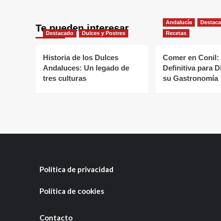
Andalucía
Destac
Te pueden interesar
Destacado
Dulces y Postres
Recetas
Historia de los Dulces
Comer en Conil:
Andaluces: Un legado de
Definitiva para D
tres culturas
su Gastronomía
Política de privacidad
Política de cookies
Contacto