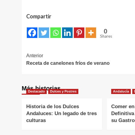
Compartir
0
Shares
Navegación
Anterior
Receta de canelones fríos de verano
de
entradas
Más historias
Destacado
Dulces y Postres
Andalucía
Historia de los Dulces
Comer en 
Andaluces: Un legado de tres
Definitiva
culturas
su Gastr