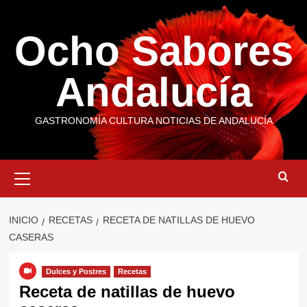
Saltar
al
Ocho Sabores
contenido
Andalucía
GASTRONOMÍA CULTURA NOTICIAS DE ANDALUCÍA
Menú
primario
INICIO
RECETAS
RECETA DE NATILLAS DE HUEVO
CASERAS
Dulces y Postres
Recetas
Receta de natillas de huevo