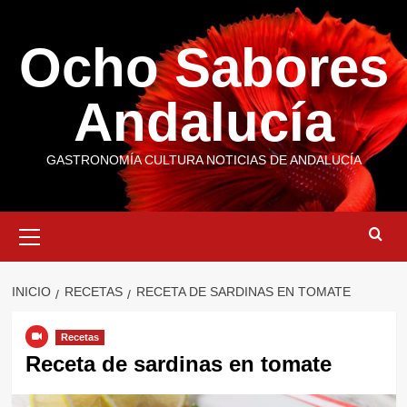
Saltar
al
Ocho Sabores
contenido
Andalucía
GASTRONOMÍA CULTURA NOTICIAS DE ANDALUCÍA
Menú
primario
INICIO
RECETAS
RECETA DE SARDINAS EN TOMATE
Recetas
Receta de sardinas en tomate