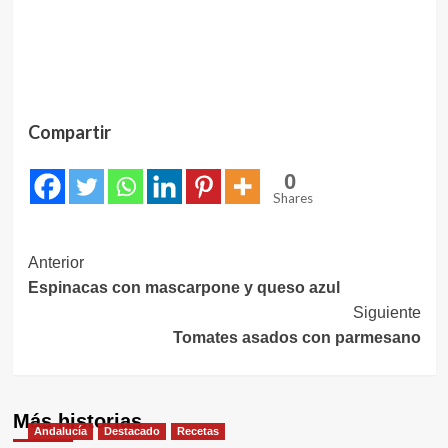
Compartir
0
Shares
Navegación
Anterior
Espinacas con mascarpone y queso azul
de
Siguiente
entradas
Tomates asados con parmesano
Más historias
Andalucía
Destacado
Recetas