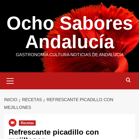
Saltar
al
Ocho Sabores
contenido
Andalucía
GASTRONOMÍA CULTURA NOTICIAS DE ANDALUCÍA
Menú
primario
INICIO
RECETAS
REFRESCANTE PICADILLO CON
MEJILLONES
Recetas
Refrescante picadillo con