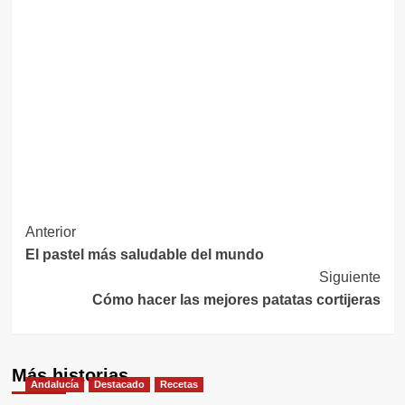
Navegación
Anterior
El pastel más saludable del mundo
de
Siguiente
entradas
Cómo hacer las mejores patatas cortijeras
Más historias
Andalucía
Destacado
Recetas