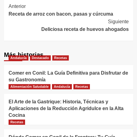
Navegación
Anterior
Receta de arroz con bacon, pasas y cúrcuma
de
Siguiente
entradas
Deliciosa receta de huevos ahogados
Más historias
Andalucía
Destacado
Recetas
Comer en Conil: La Guía Definitiva para Disfrutar de
su Gastronomía
Alimentación Saludable
Andalucía
Recetas
El Arte de la Gastrique: Historia, Técnicas y
Aplicaciones de la Reducción Agridulce en la Alta
Cocina
Recetas