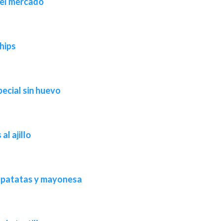
del mercado
hips
pecial sin huevo
al ajillo
de patatas y mayonesa