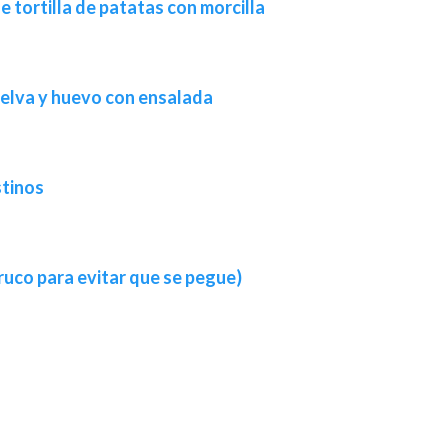
e tortilla de patatas con morcilla
 melva y huevo con ensalada
stinos
 truco para evitar que se pegue)