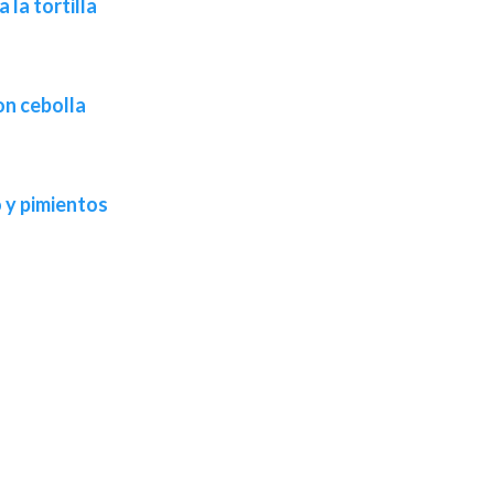
la tortilla
on cebolla
o y pimientos