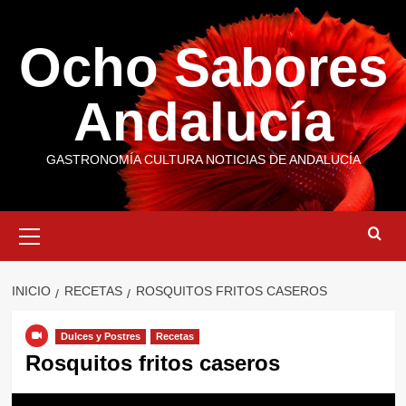
Saltar
al
Ocho Sabores
contenido
Andalucía
GASTRONOMÍA CULTURA NOTICIAS DE ANDALUCÍA
Menú
primario
INICIO
RECETAS
ROSQUITOS FRITOS CASEROS
Dulces y Postres
Recetas
Rosquitos fritos caseros