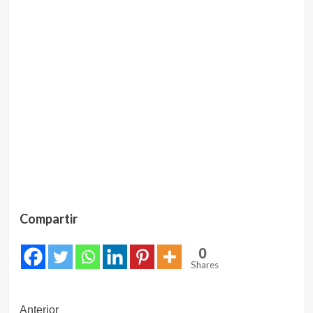
Compartir
0
Shares
Navegación
Anterior