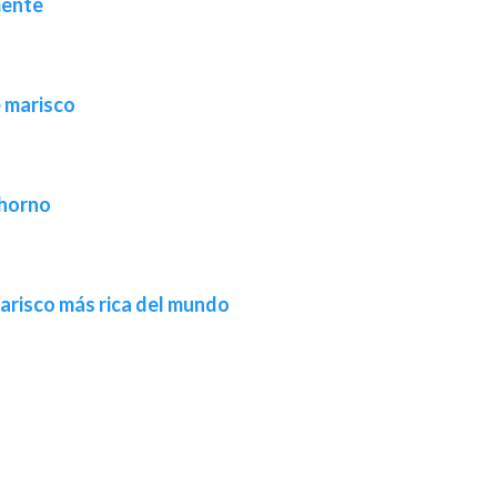
mente
e marisco
 horno
marisco más rica del mundo