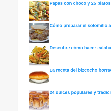
Papas con choco y 25 platos 
Cómo preparar el solomillo a
Descubre cómo hacer calabac
La receta del bizcocho borr
24 dulces populares y tradic