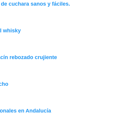
de cuchara sanos y fáciles.
l whisky
ín rebozado crujiente
acho
ionales en Andalucía