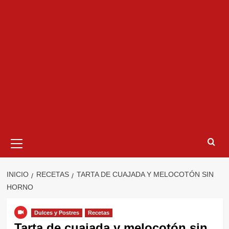
Menú
primario
INICIO
RECETAS
TARTA DE CUAJADA Y MELOCOTÓN SIN
HORNO
Dulces y Postres
Recetas
Tarta de cuajada y melocotón sin