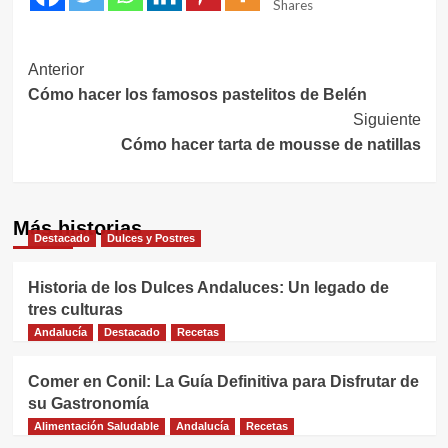
Shares
Navegación
Anterior
Cómo hacer los famosos pastelitos de Belén
de
Siguiente
entradas
Cómo hacer tarta de mousse de natillas
Más historias
Destacado
Dulces y Postres
Historia de los Dulces Andaluces: Un legado de
tres culturas
Andalucía
Destacado
Recetas
Comer en Conil: La Guía Definitiva para Disfrutar de
su Gastronomía
Alimentación Saludable
Andalucía
Recetas