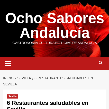
Saltar
al
Ocho Sabores
contenido
Andalucía
GASTRONOMÍA CULTURA NOTICIAS DE ANDALUCÍA
Menú
primario
INICIO
SEVILLA
6 RESTAURANTES SALUDABLES EN
SEVILLA
Sevilla
6 Restaurantes saludables en