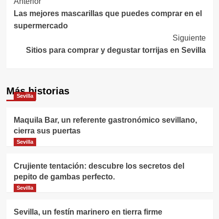
Navegación
Anterior
Las mejores mascarillas que puedes comprar en el
de
supermercado
entradas
Siguiente
Sitios para comprar y degustar torrijas en Sevilla
Más historias
Sevilla
Maquila Bar, un referente gastronómico sevillano,
cierra sus puertas
Sevilla
Crujiente tentación: descubre los secretos del
pepito de gambas perfecto.
Sevilla
Sevilla, un festín marinero en tierra firme