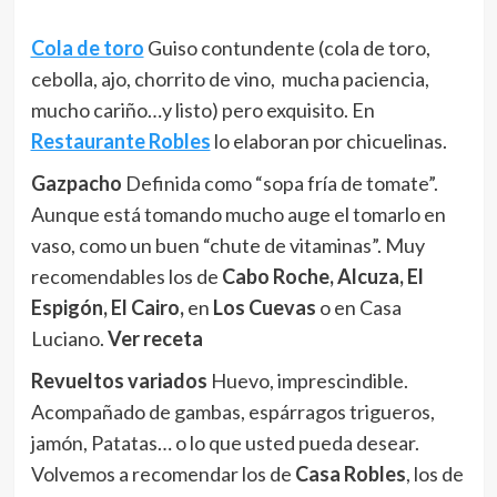
Cola de toro
Guiso contundente (cola de toro,
cebolla, ajo, chorrito de vino, mucha paciencia,
mucho cariño…y listo) pero exquisito. En
Restaurante Robles
lo elaboran por chicuelinas.
Gazpacho
Definida como “sopa fría de tomate”.
Aunque está tomando mucho auge el tomarlo en
vaso, como un buen “chute de vitaminas”. Muy
recomendables los de
Cabo Roche, Alcuza, El
Espigón, El Cairo,
en
Los Cuevas
o en Casa
Luciano.
Ver receta
Revueltos variados
Huevo, imprescindible.
Acompañado de gambas, espárragos trigueros,
jamón, Patatas… o lo que usted pueda desear.
Volvemos a recomendar los de
Casa Robles
, los de