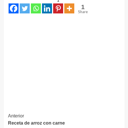
1
1
Share
Navegación
Anterior
Receta de arroz con carne
de