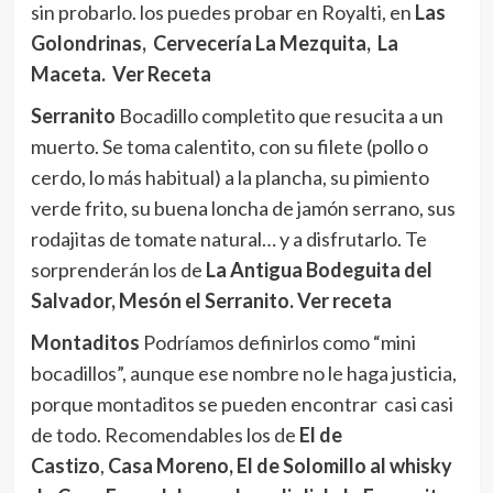
sin probarlo. los puedes probar en Royalti, en
Las
Golondrinas,
Cervecería La Mezquita,
La
Maceta.
Ver Receta
Serranito
Bocadillo completito que resucita a un
muerto. Se toma calentito, con su filete (pollo o
cerdo, lo más habitual) a la plancha, su pimiento
verde frito, su buena loncha de jamón serrano, sus
rodajitas de tomate natural… y a disfrutarlo. Te
sorprenderán los de
La Antigua Bodeguita del
Salvador, Mesón el Serranito. Ver receta
Montaditos
Podríamos definirlos como “mini
bocadillos”, aunque ese nombre no le haga justicia,
porque montaditos se pueden encontrar casi casi
de todo. Recomendables los de
El de
Castizo
,
Casa Moreno, El de Solomillo al whisky