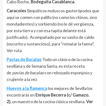
Cabo Roche,
Bodeguita Casablanca.
Caracoles
Simpáticos moluscos gasterópodos que
aquí se comen con palillo (no como los chinos, sino
mondadientes) y sorbiendo (no le dé vergüenza,
por esta tierra y con esa tapita delante está
justificado). Acompañado por su vasito de caldo
(oscurito y sustancioso), para “rematar la faena”.
Ver ruta
Pavías de Bacalao
Todo un clásico de la cocina
sevillana y de Semana Santa, es esta receta
de
pavías de bacalao
con rebozado esponjoso y
crujiente a la vez
Huevos a la flamenca
los mejores de Sevilla los
encontrarás en
Enrique Becerra (c/ Gamazo,
2),
un maestro de la cocina clásica sevillana.
Ver