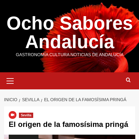
Saltar
al
Ocho Sabores
contenido
Andalucía
GASTRONOMÍA CULTURA NOTICIAS DE ANDALUCÍA
Menú
primario
INICIO
SEVILLA
EL ORIGEN DE LA FAMOSÍSIMA PRINGÁ
Sevilla
El origen de la famosísima pringá